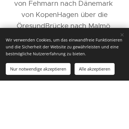
von Fehmarn nach Dänemark
von KopenHagen über die
ÖresundBrücke nach Malmö
von Ystad über Kaseberga
nach
Wir verwenden Cookies, um das einwandfreie Funktionieren
Nyänshamn
und die Sicherheit der Website zu gewährleisten und eine
bestmögliche Nutzererfahrung zu bieten.
weiter nach Gotland / Visby
Nur notwendige akzeptieren
Alle akzeptieren
Rückweg über Oskarshamn
nach Öland / Hagaby
weiter über Karlshamn
nach Ystadt
mit der Fähre
nach Swinemünde / Polen